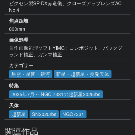
ビクセン製SP-DX赤道儀、クローズアップレンズAC 
No.4
焦点距離
800mm
画像処理
自作画像処理ソフトYIMG：コンポジット、バックグ
ランド補正、ガンマ補正
カテゴリー
星雲・星団・銀河
新星・超新星・突発天体
特集
2025年7月～ NGC 7331の超新星2025rbs
天体
超新星
SN2025rbs
NGC7331
関連作品