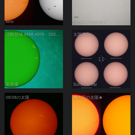
kino
小犬のプロキオン
活動領域 4498,4500：2026/08/08
太陽黒点
新井優
Sorachu-hai
08/08の太陽
★本日の太陽★