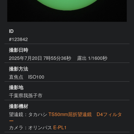
ID
#123842
撮影日時
2025年7月20日 7時55分36秒
露出 1/1600秒
撮影方法
直焦点 ISO100
撮影地
千葉県我孫子市
撮影機材
望遠鏡：タカハシ
TS50mm屈折望遠鏡 D4フィルタ
ー
カメラ：オリンパス
E-PL1