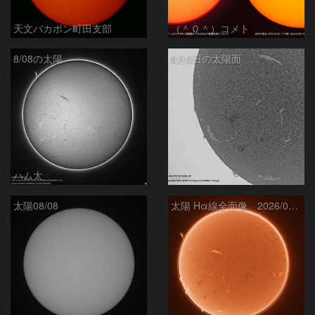
天文バカボン町田支部
（＾０＾）コメト
8/08の太陽
8月8日の太陽面
ハム太
ta-o
太陽08/08
太陽 Hα線全面像 2026/08/08