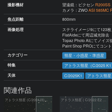
撮影機材
望遠鏡：ビクセン
R200SS
カメラ：ZWO
ASI 585MC P
焦点距離
800mm
画像処理
ステライメージ9にて123
FlatAideにて周辺減光除去

Topaz Photo AIにてノイズ
Paint Shop PROにてコ
カテゴリー
彗星・小惑星・準惑星
特集
アトラス彗星（C/2025 K
天体
C/2025K1
アトラス彗星
関連作品
アトラス彗星 (C/2024J3)：2026/08/05
アトラス彗星 ( C/2022 E2 )：2026/07/27