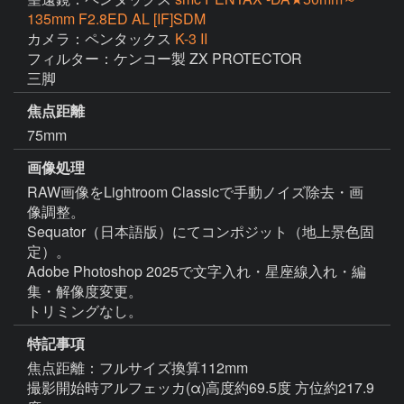
135mm F2.8ED AL [IF]SDM
カメラ：ペンタックス
K-3 II
フィルター：ケンコー製 ZX PROTECTOR

焦点距離
75mm
画像処理
RAW画像をLightroom Classicで手動ノイズ除去・画
像調整。

Sequator（日本語版）にてコンポジット（地上景色固
定）。

Adobe Photoshop 2025で文字入れ・星座線入れ・編
集・解像度変更。

トリミングなし。
特記事項
焦点距離：フルサイズ換算112mm

撮影開始時アルフェッカ(α)高度約69.5度 方位約217.9