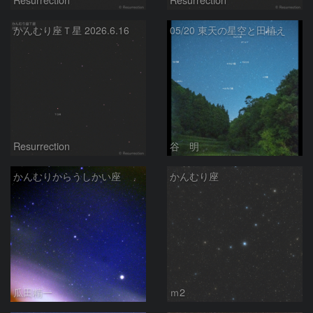
かんむり座Ｔ星 2026.6.16
05/20 東天の星空と田植え
Resurrection
谷 明
かんむりからうしかい座
かんむり座
瓜田精一
ｍ2