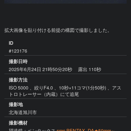
ID
#123176
撮影日時
2025年6月24日 21時50分20秒
露出 110秒
撮影方法
ISO 5000 、絞りF4.0 、10秒×11コマ(1分50秒) 、アス
トロトレーサー（内蔵）にて追尾
撮影地
北海道旭川市
撮影機材
望遠鏡：ペンタックス
smc PENTAX -DA★50mm～