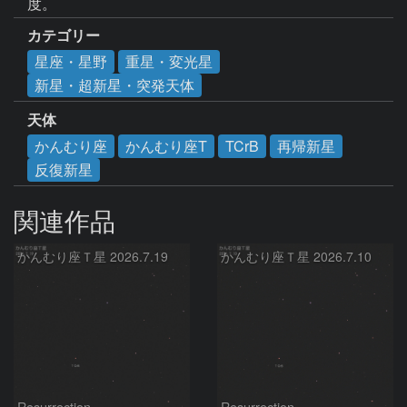
度。
カテゴリー
星座・星野
重星・変光星
新星・超新星・突発天体
天体
かんむり座
かんむり座T
TCrB
再帰新星
反復新星
関連作品
かんむり座Ｔ星 2026.7.19
かんむり座Ｔ星 2026.7.10
Resurrection
Resurrection