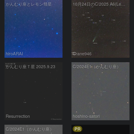
かんむり座とレモン彗星
10月24日のC/2025 A6(Lemmon)とT CrB
hiroARAI
Crane946
かんむり座Ｔ星 2025.9.23
C/2024E1（かんむり座）
Resurrection
hoshino-satori
PR
C/2024E1（かんむり座）