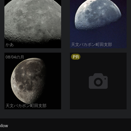
かあ
天文バカボン町田支部
PR
08/04の月
天文バカボン町田支部
llow