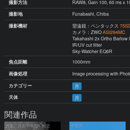
撮影方法
RAW8, Gain 100, 60 ms x 10
撮影地
Funabashi, Chiba
撮影機材
望遠鏡：ペンタックス
75S
カメラ：ZWO
ASI294MC
Takahashi 2x Ortho Barlow l
IR/UV cut filter

Sky-Watcher EQ6R
焦点距離
1000mm
画像処理
カテゴリー
月
天体
月
関連作品
月面「月面中央部」附近
今朝月