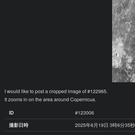
I would like to post a cropped image of #122965.

It zooms in on the area around Copernicus.
ID
#123006
撮影日時
2025年6月19日 3時6分35秒