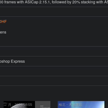
0 frames with ASICap 2.15.1, followed by 20% stacking with A
DHF
ens

「月」2026/08/05
極北・天地輝彩