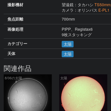
撮影機材
望遠鏡：タカハシ
TS50
カメラ：オリンパス
E-PL1
焦点距離
700mm
画像処理
PIPP、Registax6

9枚スタッキング
カテゴリー
太陽
天体
太陽
関連作品
8/06の太陽
太陽