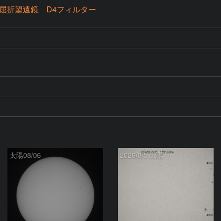
mm屈折望遠鏡 D4フィルター
太陽08/06
2026/8/5 太陽