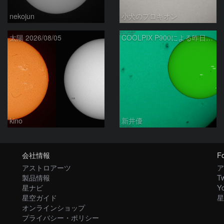
nekojun
小犬のプロキオン
太陽 2026/08/05
COOLPIX P900による昨日の太陽黒点：2026/08/04
kino
新井優
会社情報
Fo
アストロアーツ
ア
製品情報
Tw
星ナビ
Y
星空ガイド
星
オンラインショップ
プライバシー・ポリシー