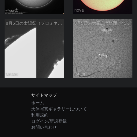
ハム太
nova
8月5日の太陽②（プロミネンス北東縁 ）
8月5日の太陽➂（西面 4502 C1.7フレア ）
toritori
toritori
サイトマップ
ホーム
天体写真ギャラリーについて
利用規約
ログイン/新規登録
お問い合わせ