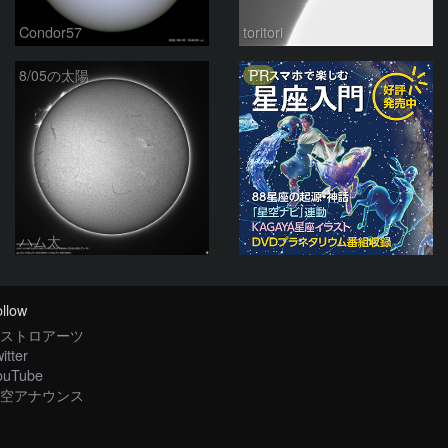
Condor57
toritori
PR
8/05の太陽
ハム太
llow
ストロアーツ
itter
ouTube
空アナウンス