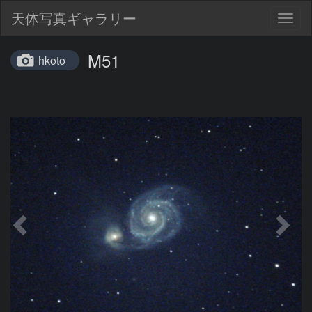
天体写真ギャラリー
Togg
navig
M51
hkoto