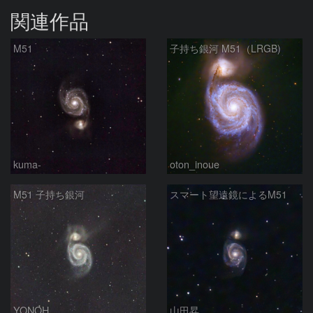
関連作品
M51
子持ち銀河 M51（LRGB)
kuma-
oton_inoue
M51 子持ち銀河
スマート望遠鏡によるM51
YONOH
山田昇