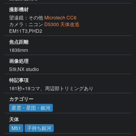
撮影機材
望遠鏡：その他
Microtech CC6
カメラ：ニコン
D5300 天体改造
EM11T3,PHD2
焦点距離
1836mm
画像処理
SI9,NX studio
特記事項
181秒×19コマ、周辺部トリミングあり
カテゴリー
星雲・星団・銀河
天体
M51
子持ち銀河