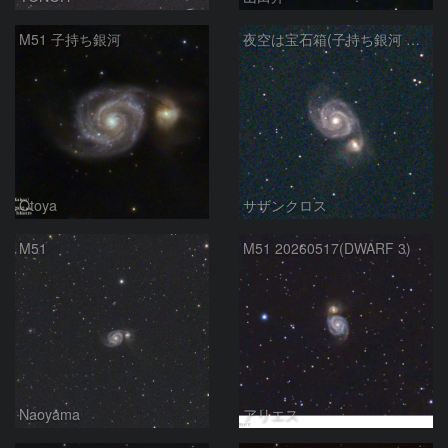
M51 子持ち銀河
夜空は宝石箱(子持ち銀河 M51) Seestar50
Otoya
サザンクロス
M51
M51 20260517(DWARF 3)
Naoyama
アリエス