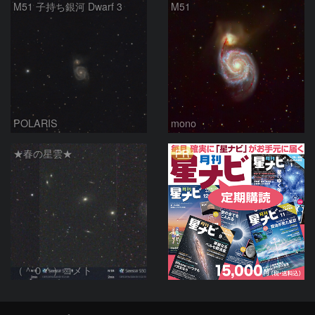
M51 子持ち銀河 Dwarf 3
M51
POLARIS
mono
PR
★春の星雲★
（＾０＾）コメト