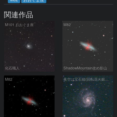
関連作品
M101 おおぐま座
M82
化石職人
ShadowMountain改め影山
M82
夜空は宝石箱(回転花火銀河 M101) Seestar50