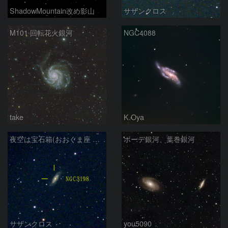
ShadowMountain改め影山
サザンクロス
M101 回転花火銀河
NGC4088
take
K.Oya
夜空は宝石箱(おおぐま座 NGC3198) Seestar50
ボーデ銀河、葉巻銀河
サザンクロス
you5090