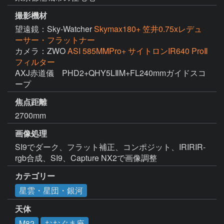
撮影機材
望遠鏡：Sky-Watcher
Skymax180+ 笠井0.75xレデュ
ーサー・フラットナー
カメラ：ZWO
ASI 585MMPro+ サイトロンIR640 ProⅡ
フィルター
AXJ赤道儀　PHD2+QHY5LⅡM+FL240mmガイドスコ
ープ
焦点距離
2700mm
画像処理
SI9でダーク、フラット補正、コンポジット、IRIRIR-
カテゴリー
星雲・星団・銀河
天体
M82
おおぐま座