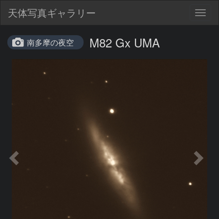
天体写真ギャラリー
Togg
navig
M82 Gx UMA
南多摩の夜空