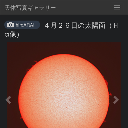
天体写真ギャラリー
Togg
navig
４月２６日の太陽面（Ｈ
hiroARAI
α像）