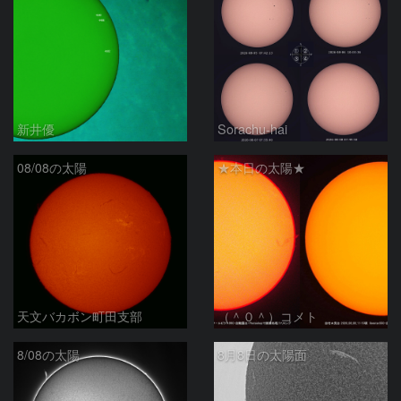
新井優
Sorachu-hai
08/08の太陽
★本日の太陽★
天文バカボン町田支部
（＾０＾）コメト
8/08の太陽
8月8日の太陽面