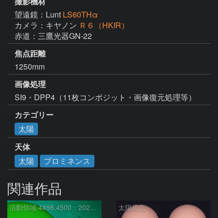
撮影機材
望遠鏡：Lunt
LS60THα
カメラ：キヤノン
Ｒ６（HKIR）
赤道：三鷹光器GN-22
焦点距離
1250mm
画像処理
SI9・DPP4（11枚コンポジット・画像復元処理等）
カテゴリー
太陽
天体
太陽
プロミネンス
関連作品
活動領域 4498,4500：2026/08/08
太陽黒点