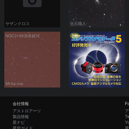
サザンクロス
化石職人
PR
NGC3198渦巻銀河
Mr.ka-ma-
会社情報
Fo
アストロアーツ
ア
製品情報
Tw
星ナビ
Y
星空ガイド
星