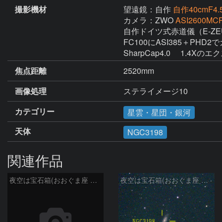
撮影機材
望遠鏡：自作
自作40cmF4.5
カメラ：ZWO
ASI2600MCP
自作ドイツ式赤道儀（E-ZEU
FC100にASI385＋PHD2で
SharpCap4.0 　1.4Xの
焦点距離
2520mm
画像処理
ステライメージ10
カテゴリー
星雲・星団・銀河
天体
NGC3198
関連作品
夜空は宝石箱(おおぐま座 NGC3198) Seestar50
夜空は宝石箱(おおぐま座 NGC3198) Seestar50