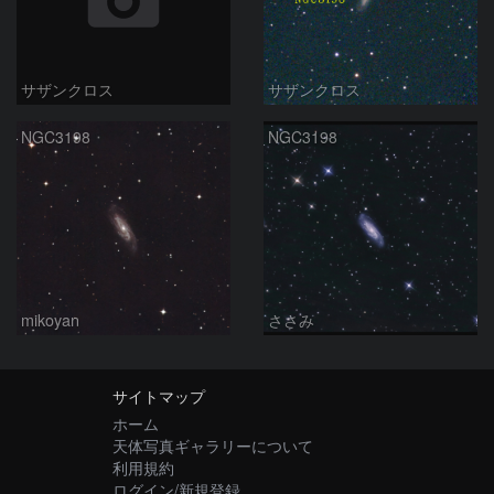
サザンクロス
サザンクロス
NGC3198
NGC3198
mikoyan
ささみ
サイトマップ
ホーム
天体写真ギャラリーについて
利用規約
ログイン/新規登録