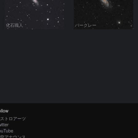
化石職人
バークレー
llow
ストロアーツ
itter
ouTube
空アナウンス