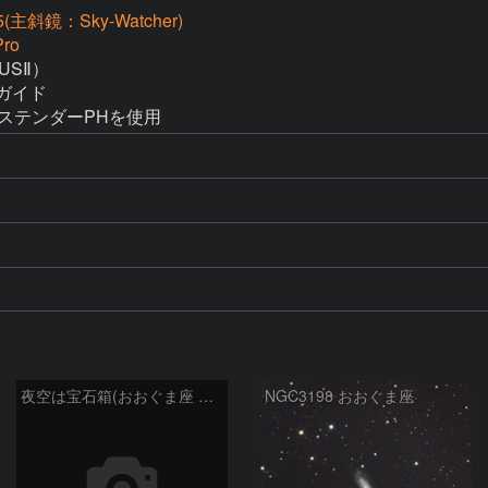
(主斜鏡：Sky-Watcher)
ro
SⅡ）

ガイド

エクステンダーPHを使用   
夜空は宝石箱(おおぐま座 NGC3198) Seestar50
NGC3198 おおぐま座