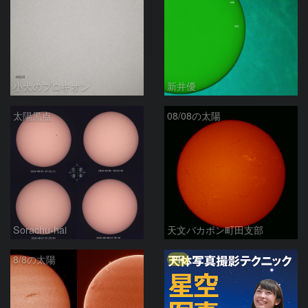
小犬のプロキオン
新井優
太陽黒点
08/08の太陽
Sorachu-hai
天文バカボン町田支部
PR
8/8の太陽