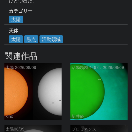
ひとつ出た。
カテゴリー
太陽
天体
太陽
黒点
活動領域
関連作品
太陽 2026/08/09
活動領域 4498：2026/08/09
kino
新井優
太陽08/09
プロミネンス