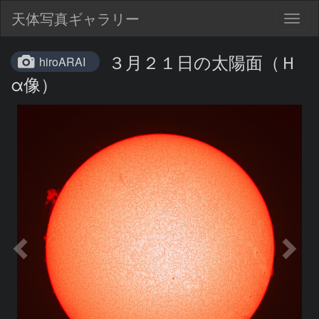
天体写真ギャラリー
Togg
navig
３月２１日の太陽面（Ｈ
hiroARAI
α像）