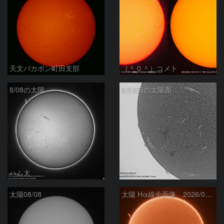
天文バカボン町田支部
（＾０＾）コメト
8/08の太陽
8月8日の太陽面
ハム太
ta-o
太陽08/08
太陽 Hα線全面像 2026/08/08