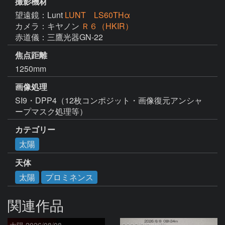
撮影機材
望遠鏡：Lunt
LUNT LS60THα
カメラ：キヤノン
Ｒ６（HKIR）
赤道儀：三鷹光器GN-22
焦点距離
1250mm
画像処理
SI9・DPP4（12枚コンポジット・画像復元アンシャ
ープマスク処理等）
カテゴリー
太陽
天体
太陽
プロミネンス
関連作品