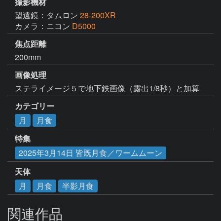
撮影機材
望遠鏡：タムロン
28-200XR
カメラ：ニコン
D5000
焦点距離
200mm
画像処理
ステライメージ５で地下鉄画像（露出1/8秒）と加算
カテゴリー
月
月食
特集
2025年3月14日 皆既月食／ワームムーン
天体
月
月食
半影月食
関連作品