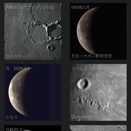
月齢23.3のフラマウロ付近
08/08の月
ウィルキンソン
天文バカボン町田支部
月、2026/8/8
コペルニクス、カルパチア山脈付近
となり
DunkelerMond
月齢23.3
Moon 2026-08-07