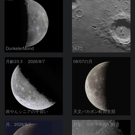
DunkelerMond
IKT2
月齢23.3 2026/8/7
08/07の月
政やんシニアの手習い
天文バカボン町田支部
月、2026/8/7
月面「月面中央部」附近