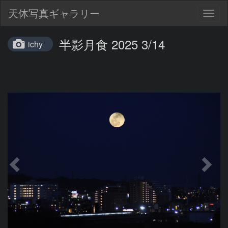
天体写真ギャラリー
Togg
navig
半影月食 2025 3/14
ichy