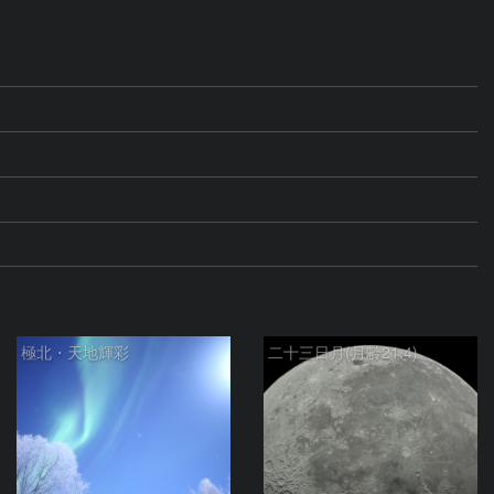
極北・天地輝彩
二十三日月(月齢21.4)