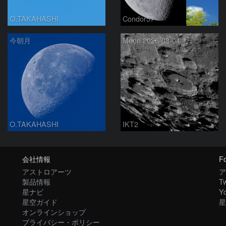
O.TAKAHASHI
Condor57
今朝月
Moon 2026-08-04
O.TAKAHASHI
IKT2
会社情報
Fo
アストロアーツ
ア
製品情報
Tw
星ナビ
Y
星空ガイド
星
オンラインショップ
プライバシー・ポリシー