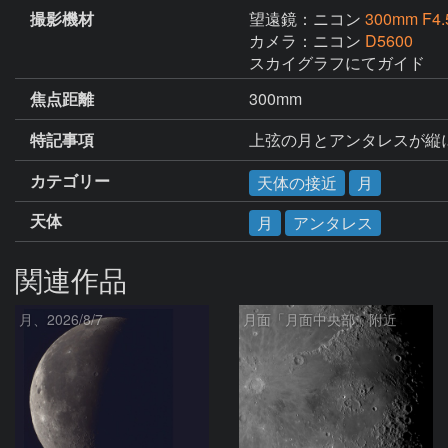
撮影機材
望遠鏡：ニコン
300mm F4.
カメラ：ニコン
D5600
スカイグラフにてガイド
焦点距離
300mm
特記事項
上弦の月とアンタレスが縦
カテゴリー
天体の接近
月
天体
月
アンタレス
関連作品
月、2026/8/7
月面「月面中央部」附近