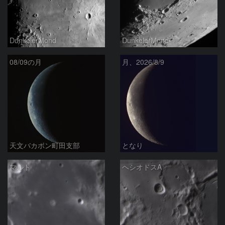
DunkelerMond
DunkelerMond
08/09の月
月、2026/8/9
天文バカボン町田支部
となり
マルト
ヘシオドスA