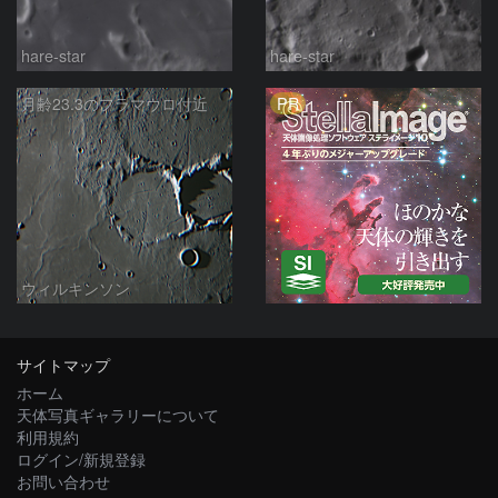
hare-star
hare-star
PR
月齢23.3のフラマウロ付近
ウィルキンソン
サイトマップ
ホーム
天体写真ギャラリーについて
利用規約
ログイン/新規登録
お問い合わせ