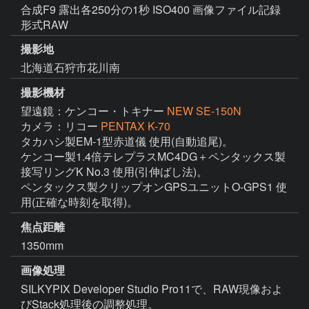
合成F9 露出各250分の1秒 ISO400 画像ファイル記録
形式RAW
撮影地
北海道石狩市花川南
撮影機材
望遠鏡：ケンコー・トキナー
NEW SE-150N
カメラ：リコー
PENTAX K-70
タカハシ製EM-1型赤道儀 使用(自動追尾)。

ケンコー製1.4倍テレプラスMC4DG＋ペンタックス製
接写リングK No.3 使用(引伸ばし法)。

ペンタックス製クリップオンGPSユニットO-GPS1 使
用(正確な時刻を取得)。
焦点距離
1350mm
画像処理
SILKYPIX Developer Studio Pro11で、RAW現像およ
びStack処理後の調整処理。
