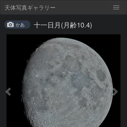
天体写真ギャラリー
Togg
navig
十一日月(月齢10.4)
かあ