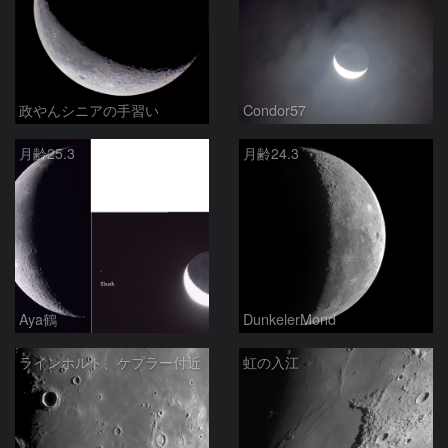
政やんシニアの手習い
Condor57
月齢25.3
月齢24.3
Aya鶴
DunkelerMond
ラインホルト、ケプラー付近
虹の入江