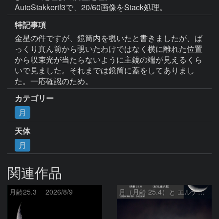
AutoStakkert!3で、20/60画像をStack処理。
特記事項
金星の件ですが、鏡筒内を覗いたと書きましたが、ば
っくり真ん前から覗いたわけではなく横に離れた位置
から収束光が当たらないように主鏡の端が見えるくら
いで見ました。それまでは鏡筒に蓋をしてありまし
た。一応確認のため。
カテゴリー
月
天体
月
関連作品
月齢25.3 2026/8/9
月（月齢 25.4）と エルナト（おうし座β星）