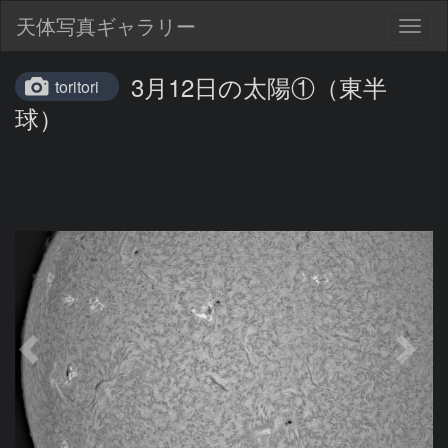
天体写真ギャラリー
Togg
navig
3月12日の太陽①（東半
toritori
球）