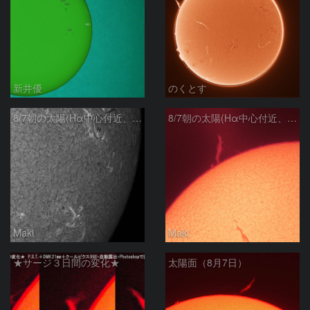
新井優
のくとす
8/7朝の太陽(Hα中心付近、4498、4502付近)
8/7朝の太陽(Hα中心付近、プロミネンス)
Maki
Maki
★サージ３日間の変化★
太陽面（8月7日）