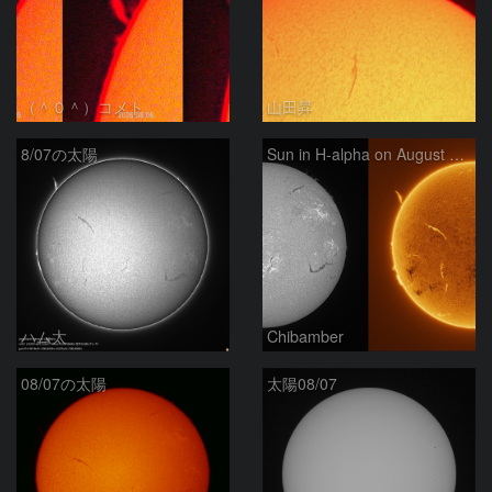
（＾０＾）コメト
山田昇
8/07の太陽
Sun in H-alpha on August 7, 2026
ハム太
Chibamber
08/07の太陽
太陽08/07