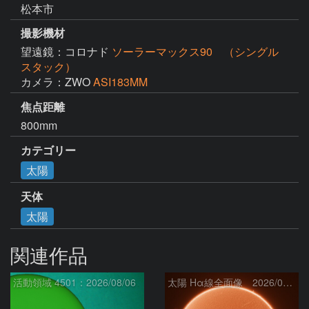
松本市
撮影機材
望遠鏡：コロナド
ソーラーマックス90 （シングル
スタック）
カメラ：ZWO
ASI183MM
焦点距離
800mm
カテゴリー
太陽
天体
太陽
関連作品
活動領域 4501：2026/08/06
太陽 Hα線全面像 2026/08/07