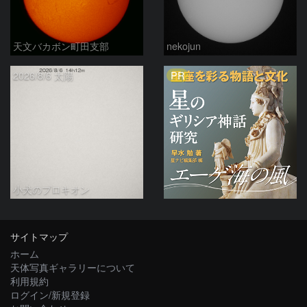
天文バカボン町田支部
nekojun
PR
2026/8/6 太陽
小犬のプロキオン
サイトマップ
ホーム
天体写真ギャラリーについて
利用規約
ログイン/新規登録