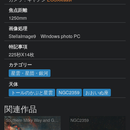
焦点距離
1250mm
画像処理
StellaImage9　Windows photo PC　
特記事項
225秒X14枚
カテゴリー
星雲・星団・銀河
天体
トールのかぶと星雲
NGC2359
おおいぬ座
関連作品
Southern Milky Way and Gum Nebula
NGC2359