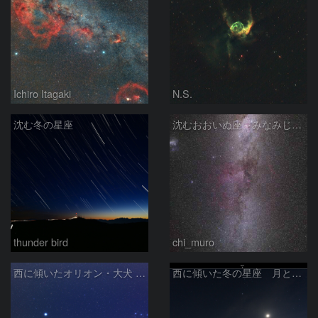
Ichiro Itagaki
N.S.
沈む冬の星座
沈むおおいぬ座～みなみじゅうじ座の天の川
thunder bird
chi_muro
西に傾いたオリオン・大犬 (2026/04/21)
西に傾いた冬の星座 月と金星＆木星