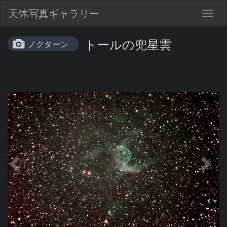
天体写真ギャラリー
Togg
navig
トールの兜星雲
ノクターン