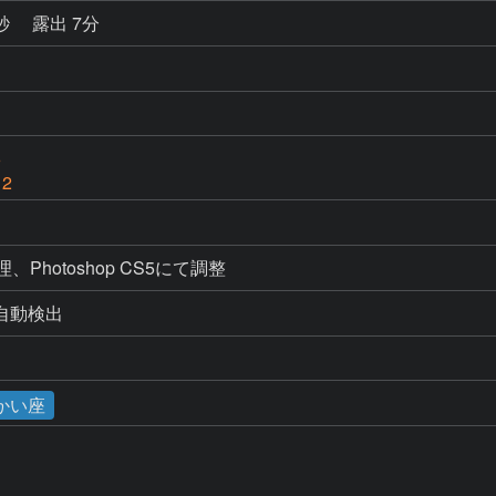
6秒
露出 7分
6
 2
処理、Photoshop CS5にて調整
よる自動検出
かい座