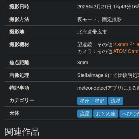
撮影日時
2025年2月21日 1時43分1
撮影方法
夜モード、固定撮影
撮影地
北海道帯広市
撮影機材
望遠鏡：その他
2.8mm F1.
カメラ：その他
ATOM Cam
焦点距離
3mm
画像処理
StellaImage 9にて比較明
特記事項
meteor-detectアプリに
カテゴリー
星座・星野
流星
天体
流星
おとめ座
へびつ
関連作品