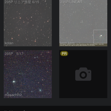
235P リニア彗星 6/15
235P/LINEAR
kotan
kem.kem
PR
235P 5/17
masachin2