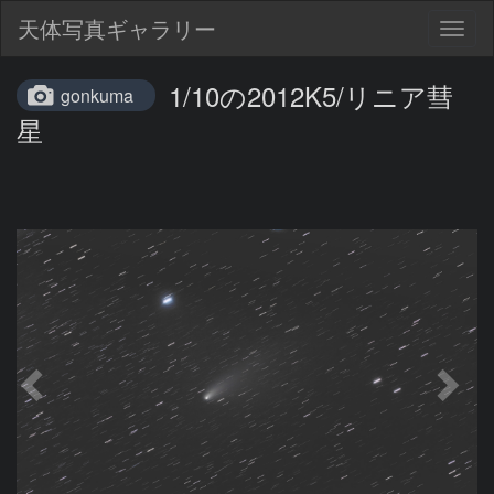
天体写真ギャラリー
Togg
navig
1/10の2012K5/リニア彗
gonkuma
星