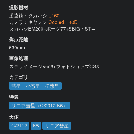
撮影機材
望遠鏡：タカハシ
ε160
カメラ：キヤノン
Cooled 40D
タカハシEM200+ボーグ77+SBIG・ST-4
焦点距離
530mm
画像処理
カテゴリー
彗星・小惑星・準惑星
特集
リニア彗星（C/2012 K5）
天体
C/2112
K5
リニア彗星