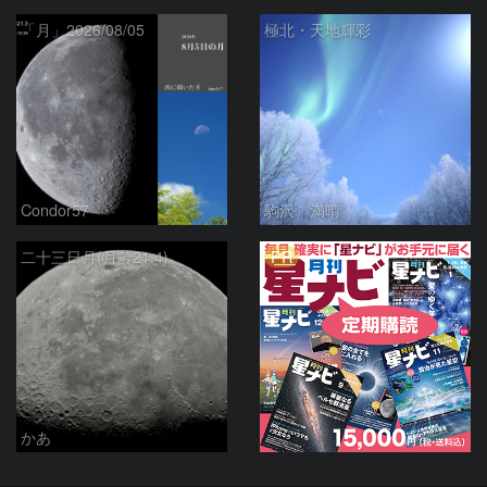
「月」2026/08/05
極北・天地輝彩
Condor57
駒沢 満晴
PR
二十三日月(月齢21.4)
かあ