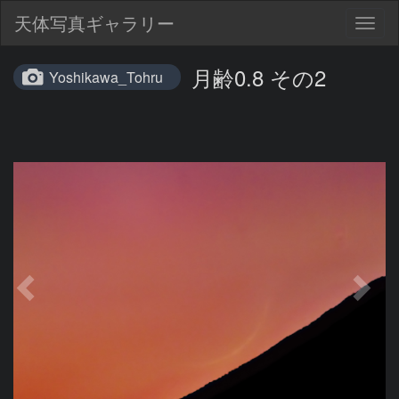
天体写真ギャラリー
Togg
navig
月齢0.8 その2
Yoshikawa_Tohru