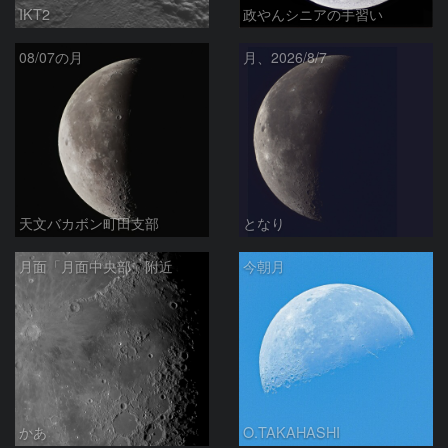
IKT2
政やんシニアの手習い
08/07の月
月、2026/8/7
天文バカボン町田支部
となり
月面「月面中央部」附近
今朝月
かあ
O.TAKAHASHI