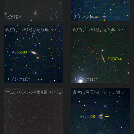
化石職人
サザンクロス
夜空は宝石箱(りゅう座 NGC6503) Seestar50
夜空は宝石箱(おとめ座 NGC5746) Seestar50
サザンクロス
サザンクロス
マルカリアンの銀河鎖 おとめ座・ かみのけ座の銀河
夜空は宝石箱(アンテナ銀河 NGC4038) Seestar50