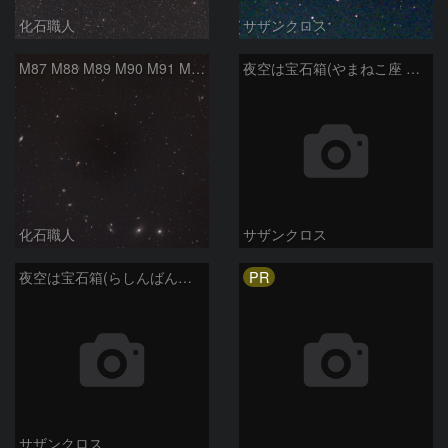
化石職人
サザンクロス
M87 M88 M89 M90 M91 M100 マルカリアンの銀河鎖 おとめ座 かみのけ座
夜空は宝石箱(やまねこ座 NGC2683) Seestar50
化石職人
サザンクロス
PR
夜空は宝石箱(らしんばん座 NGC2613) Seestar50
サザンクロス