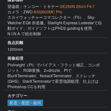
望遠鏡：ケンコー・トキナー
SE250N 25cm F4.7
カメラ：ZWO
ASI2600MC Pro
スカイウォッチャーコマコレクター（F5）、Sky-
Watcher EQ8 赤道儀、Starlight Express Lodestarで自
動ガイド、ガイドソフトはPHD2 guidingを使用、
N.I.N.A.で総合制御
焦点距離
1200mm
画像処理
PixInsight（PI）でバイアス・フラット補正、コンポ
ジット、RGB変換、2×drizzle、PIで
BlurXTerminator、NoiseXTerminator、ストレッチ
(GHS)、StarXTerminatorで星雲強調処理、仕上げは
Photoshop CCを利用
カテゴリー
星雲・星団・銀河