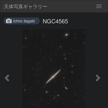
天体写真ギャラリー
Togg
navig
NGC4565
Ichiro Itagaki