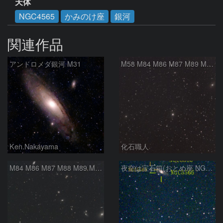
天体
NGC4565
かみのけ座
銀河
関連作品
アンドロメダ銀河 M31
M58 M84 M86 M87 M89 M90 マルカリアンの銀河鎖 おとめ座 かみのけ座
Ken.Nakayama
化石職人
M84 M86 M87 M88 M89 M90 M91 マルカリアンの銀河鎖 おとめ座 かみのけ座
夜空は宝石箱(おとめ座 NGC5566) Seestar50