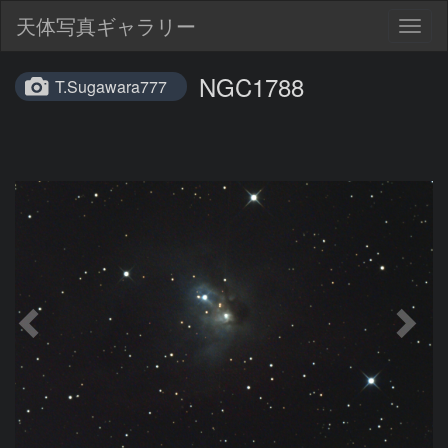
天体写真ギャラリー
Togg
navig
NGC1788
T.Sugawara777