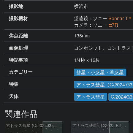
撮影地
横浜市
撮影機材
望遠鏡：ソニー
Sonnar T＊
カメラ：ソニー
α7R
焦点距離
135mm
画像処理
コンポジット、コントラス
特記事項
1/4秒ｘ16枚
カテゴリー
彗星・小惑星・準惑星
特集
アトラス彗星（C/2024 G
天体
アトラス彗星
C/2024G3
関連作品
アトラス彗星 (C/2024J3)：2026/08/05
アトラス彗星 ( C/2022 E2 )：2026/07/27