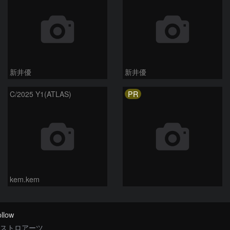
新井優
新井優
PR
C/2025 Y1(ATLAS)
kem.kem
llow
ストロアーツ