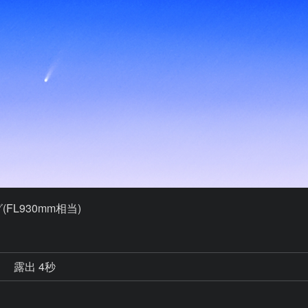
FL930mm相当)
秒
露出 4秒