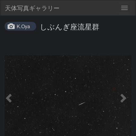
天体写真ギャラリー
Togg
navig
しぶんぎ座流星群
K.Oya