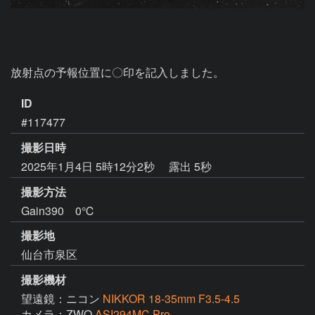
放射点の予報位置に〇印を記入しました。
ID
#117477
撮影日時
2025年1月4日 5時12分2秒
露出 5秒
撮影方法
Gain390 0℃
撮影地
仙台市泉区
撮影機材
望遠鏡：ニコン
NIKKOR 18-35mm F3.5-4.5
カメラ：ZWO
ASI294MC Pro