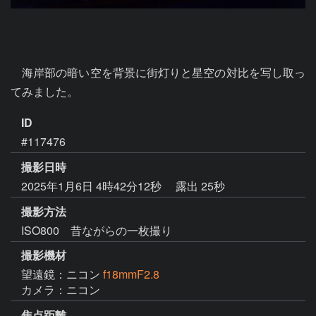
　海岸部の暗い空を背景に街灯りと星空の対比を写し取っ
てみました。
ID
#117476
撮影日時
2025年1月6日 4時42分12秒
露出 25秒
撮影方法
ISO800 昔ながらの一枚撮り
撮影機材
望遠鏡：ニコン
f18mmF2.8
カメラ：ニコン
焦点距離