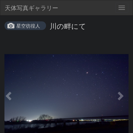
天体写真ギャラリー
Togg
navig
川の畔にて
星空彷徨人