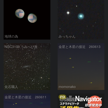
地球の為
みっちゃん
NGC3109 うみへび座
金星と木星の接近 260613
化石職人
momonako
PR
金星と木星の接近 260611