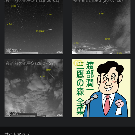
alphavir
alphavir
PR
夜半前の流星S (26-07-27)
alphavir
サイトマップ