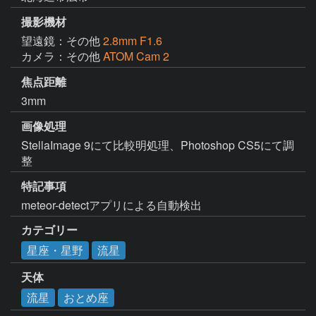
撮影機材
望遠鏡：その他
2.8mm F1.6
カメラ：その他
ATOM Cam 2
焦点距離
3mm
画像処理
StellaImage 9にて比較明処理、Photoshop CS5にて調
整
特記事項
meteor-detectアプリによる自動検出
カテゴリー
星座・星野
流星
天体
流星
おとめ座