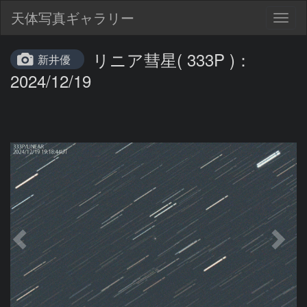
天体写真ギャラリー
Togg
navig
リニア彗星( 333P )：
新井優
2024/12/19