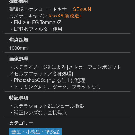
撮影機材
望遠鏡：ケンコー・トキナー
SE200N
カメラ：キヤノン
kissX5(新改造)
・EM-200 FG-Temma2Z

・LPR-Nフィルター使用
焦点距離
1000mm
画像処理
・ステライメージ9 による [メトカーフコンポジット
／セルフフラット／各種処理]

・PhotoshopCS5による仕上げ処理

・トリミングあり、ダーク、フラットなし
特記事項
・ステラショット2にジュール撮影

・補正レンズなし直接焦点
カテゴリー
彗星・小惑星・準惑星