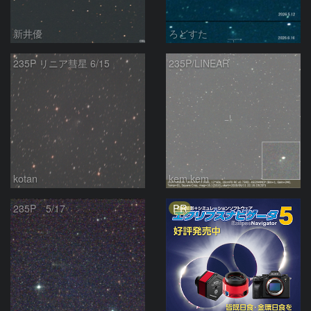
新井優
ろどすた
235P リニア彗星 6/15
235P/LINEAR
kotan
kem.kem
PR
235P 5/17