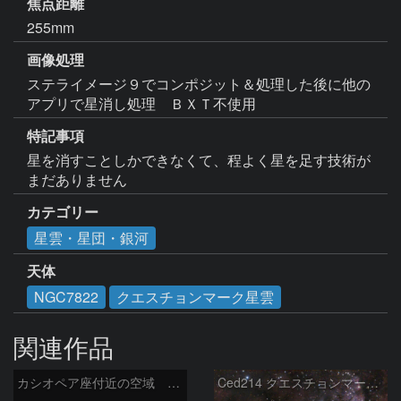
焦点距離
255mm
画像処理
ステライメージ９でコンポジット＆処理した後に他の
アプリで星消し処理　ＢＸＴ不使用
特記事項
星を消すことしかできなくて、程よく星を足す技術が
まだありません
カテゴリー
星雲・星団・銀河
天体
NGC7822
クエスチョンマーク星雲
関連作品
カシオペア座付近の空域 260720
Ced214 クエスチョンマーク星雲の“心臓部”