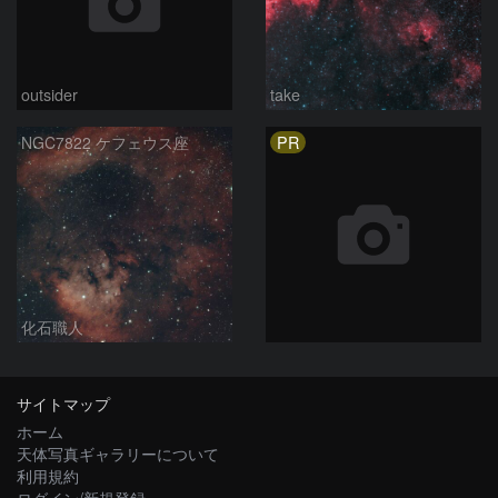
outsider
take
PR
NGC7822 ケフェウス座
化石職人
サイトマップ
ホーム
天体写真ギャラリーについて
利用規約
ログイン/新規登録