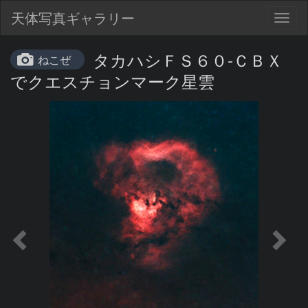
天体写真ギャラリー
Togg
navig
タカハシＦＳ６０-ＣＢＸ
ねこぜ
でクエスチョンマーク星雲