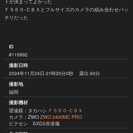
トが決まってよかった

ＦＳ６０-ＣＢＸとフルサイズのカメラの組み合わせバッ
チリだった

ID
#115892
撮影日時
2024年11月24日 21時20分0秒
露出 60分
撮影地
福岡
撮影機材
望遠鏡：タカハシ
ＦＳ６０-ＣＢＸ
カメラ：ZWO
ZWO 2400MC PRO
ビクセン　SXD2赤道儀