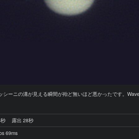
、カッシーニの溝が見える瞬間が殆ど無いほど悪かったです。Wav
6秒
露出 28秒
os 69ms