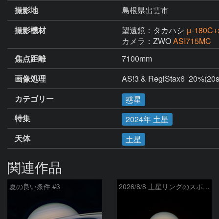
撮影地
島根県出雲市
撮影機材
望遠鏡：タカハシ
μ-180
カメラ：ZWO
ASI715MC
焦点距離
7100mm
画像処理
AS!3 & RegiStax6  20%(20s/
カテゴリー
惑星
特集
2024年 土星
天体
土星
関連作品
夏の良い条件 #3
2026/8/8 土星リングのスポーク