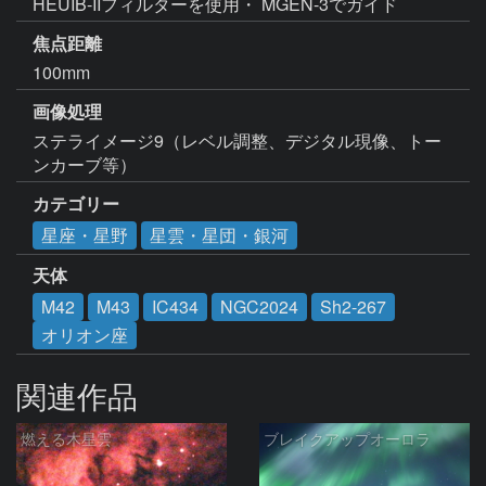
HEUIB-IIフィルターを使用・ MGEN-3でガイド
焦点距離
100mm
画像処理
ステライメージ9（レベル調整、デジタル現像、トー
カテゴリー
星座・星野
星雲・星団・銀河
天体
M42
M43
IC434
NGC2024
Sh2-267
オリオン座
関連作品
燃える木星雲
ブレイクアップオーロラ