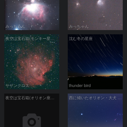
みっちゃん
みっちゃん
夜空は宝石箱(モンキー星雲 NGC2174) Seestar50
沈む冬の星座
サザンクロス
thunder bird
夜空は宝石箱(オリオン座大星雲 M42) Seestar50
西に傾いたオリオン・大犬 (2026/04/21)