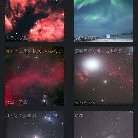
ベランダ鳥
駒沢 満晴
オリオン座の M78 からバーナードループをまたいで LDN1622あたり
馬頭星雲と燃える木星雲
今城 雅彦
みっちゃん
オリオン大星雲
M78