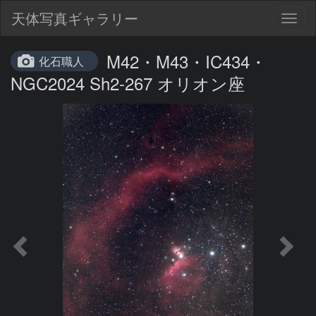
天体写真ギャラリー
Togg
navig
M42・M43・IC434・
化石職人
NGC2024 Sh2-267 オリオン座