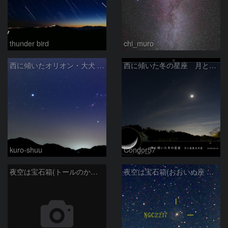
thunder bird
chi_muro
西に傾いたオリオン・大犬 (2026/04/21)
西に傾いた冬の星座 月と金星＆木星
kuro-shuu
Condor57
夜空は宝石箱(トールのかぶと星雲 NGC2359) Seestar50
夜空は宝石箱(おおいぬ座 NGC2217) Seestar50