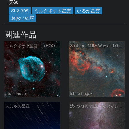
天体
Sh2-308
ミルクポット星雲
いるか星雲
おおいぬ座
関連作品
ミルクポット星雲 （HOO合成）
Southern Milky Way and Gum Nebula
oton_inoue
Ichiro Itagaki
沈む冬の星座
沈むおおいぬ座～みなみじゅうじ座の天の川