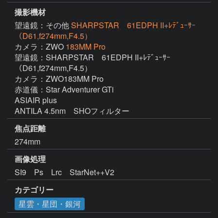
撮影機材
望遠鏡：その他
SHARPSTAR 61EDPH II+ﾚﾃﾞｭｰｻｰ
（D61,f274mm,F4.5）
カメラ：ZWO
183MM Pro
望遠鏡：SHARPSTAR　61EDPH II+ﾚﾃﾞｭｰｻｰ
（D61,f274mm,F4.5）

カメラ：ZWO183MM Pro

赤道儀：Star Adventurer GTi

ASIAIR plus

焦点距離
274mm
画像処理
SI9　Ps　Lrc　StarNet++V2　
カテゴリー
星雲・星団・銀河