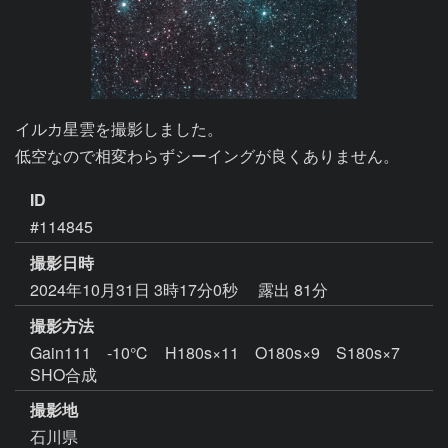
イルカ星雲を撮影しました。

低空なので相変わらずシーイングが良くありません。
ID
#114845
撮影日時
2024年10月31日 3時17分0秒
露出 81分
撮影方法
Gain111 -10℃ H180s×11 O180s×9 S180s×7
SHO合成
撮影地
石川県