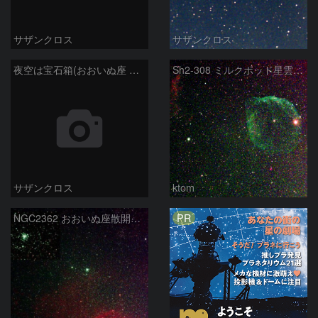
サザンクロス
サザンクロス
夜空は宝石箱(おおいぬ座 NGC2207) Seestar50
Sh2-308 ミルクポッド星雲 2026-3-10
サザンクロス
ktom
PR
NGC2362 おおいぬ座散開星団 2026-3-8