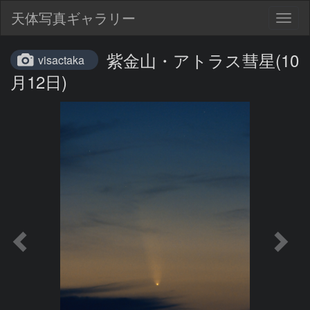
天体写真ギャラリー
Togg
navig
紫金山・アトラス彗星(10
visactaka
月12日)