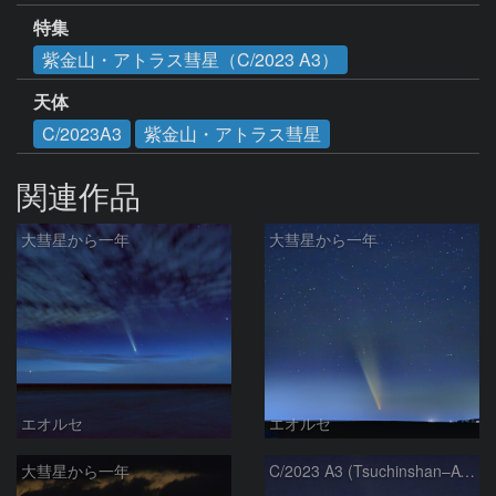
特集
紫金山・アトラス彗星（C/2023 A3）
天体
C/2023A3
紫金山・アトラス彗星
関連作品
大彗星から一年
大彗星から一年
エオルセ
エオルセ
大彗星から一年
C/2023 A3 (Tsuchinshan–ATLAS)