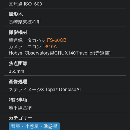
直焦点 ISO1600
撮影地
長崎県東彼杵町
撮影機材
望遠鏡：タカハシ
FS-60CB
カメラ：ニコン
D810A
Hobym Observatory製CRUX140Traveller(赤道儀)
焦点距離
355mm
画像処理
ステライメージ8 Topaz DenoiseAI
特記事項
地平線基準
カテゴリー
彗星・小惑星・準惑星