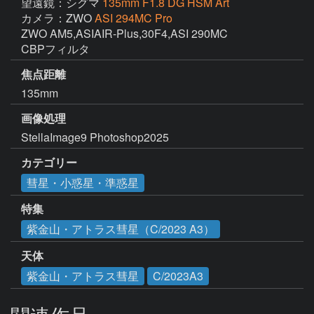
望遠鏡：シグマ
135mm F1.8 DG HSM Art
カメラ：ZWO
ASI 294MC Pro
ZWO AM5,ASIAIR-Plus,30F4,ASI 290MC

CBPフィルタ
焦点距離
135mm
画像処理
StellaImage9 Photoshop2025
カテゴリー
彗星・小惑星・準惑星
特集
紫金山・アトラス彗星（C/2023 A3）
天体
紫金山・アトラス彗星
C/2023A3