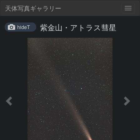
天体写真ギャラリー
Togg
navig
紫金山・アトラス彗星
hideT