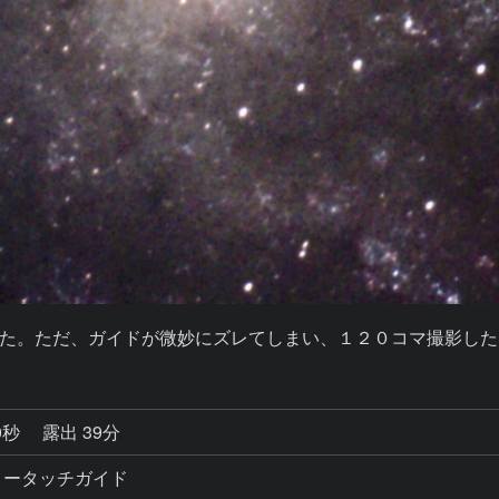
た。ただ、ガイドが微妙にズレてしまい、１２０コマ撮影した
0秒
露出 39分
マ ノータッチガイド