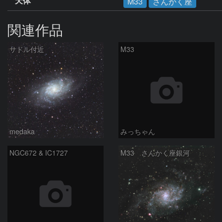
天体
M33
さんかく座
関連作品
サドル付近
M33
medaka
みっちゃん
NGC672 & IC1727
M33 さんかく座銀河