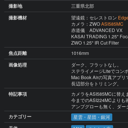
撮影地
三重県北部
撮影機材
望遠鏡：セレストロン
Edg
カメラ：ZWO
ASI585MC
赤道儀　ADVANCED VX

KASAI TRADING 1.25" Foca
焦点距離
1016mm
画像処理
ダーク、フラットなし。

ステライメージLiteでコン
Mac Book Airの写真ア
長辺部分をトリミング。
特記事項
カメラをASI585MCに替え
今までのASI224MCよ
アンプグローも無く、ダー
カテゴリー
星雲・星団・銀河