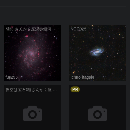
M33 さんかく座渦巻銀河
NGC925
fuji235
Ichiro Itagaki
PR
夜空は宝石箱(さんかく座 M33) Seestar50