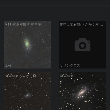
M33 三角座銀河 三角座
夜空は宝石箱(さんかく座 M33) Seestar50
take
サザンクロス
NGC925 さんかく座
NGC925