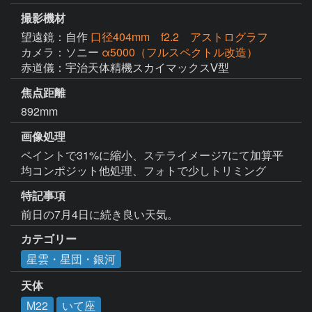
撮影機材
望遠鏡：自作
口径404mm f2.2 アストログラフ
カメラ：ソニー
α5000（フルスペクトル改造）
赤道儀：宇治天体精機スカイマックスⅤ型
焦点距離
892mm
画像処理
ペイントで31%に縮小、ステライメージ7にて加算平
均コンポジット他処理、フォトで少しトリミング
特記事項
前日の7月4日に続き良い天気。
カテゴリー
星雲・星団・銀河
天体
M22
いて座