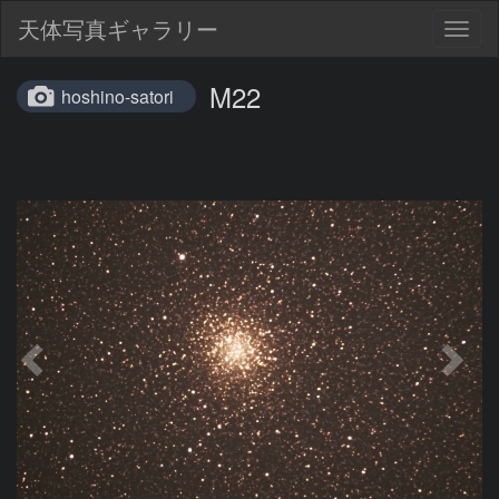
天体写真ギャラリー
Togg
navig
M22
hoshino-satori