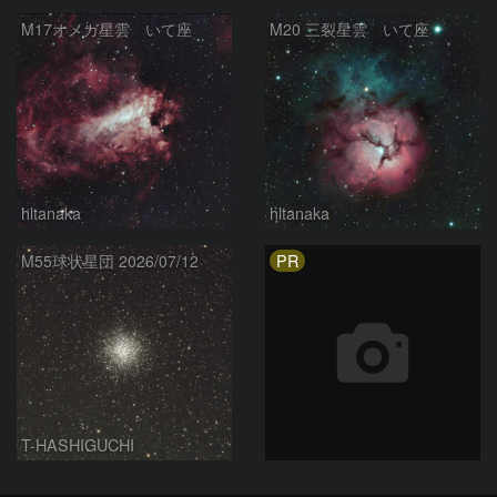
M17オメガ星雲 いて座
M20 三裂星雲 いて座
hltanaka
hltanaka
PR
M55球状星団 2026/07/12
T-HASHIGUCHI