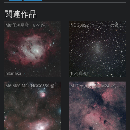
関連作品
M8 干潟星雲 いて座
NGC6822 バーナードの銀河 いて座
hltanaka
化石職人
M8 M20 M21 NGC6559 猫の手星雲 いて座
M17 オメガ星雲 M24 バンビの横顔 いて座