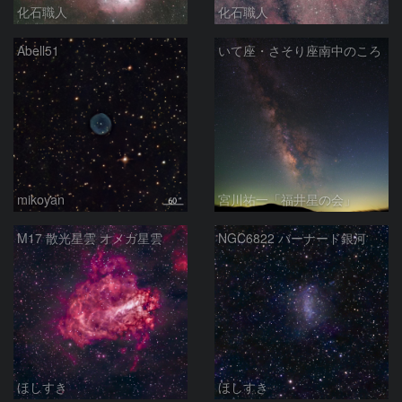
化石職人
化石職人
Abell51
いて座・さそり座南中のころ
mikoyan
宮川祐一「福井星の会」
M17 散光星雲 オメガ星雲
NGC6822 バーナード銀河
ほしすき
ほしすき