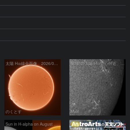
太陽 Hα線全面像 2026/08/07
8/7朝の太陽(Hα中心付近、4498、4502付近)
のくとす
Maki
PR
Sun in H-alpha on August 7, 2026