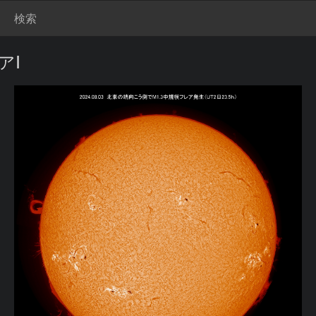
検索
アⅠ