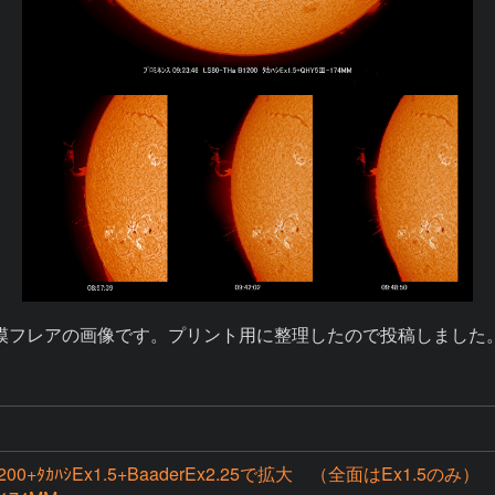
B1200+ﾀｶﾊｼEx1.5+BaaderEx2.25で拡大 （全面はEx1.5のみ）