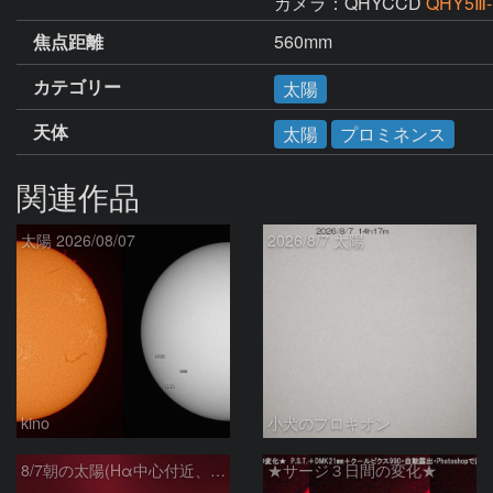
カメラ：QHYCCD
QHY5Ⅲ
焦点距離
560mm
カテゴリー
太陽
天体
太陽
プロミネンス
関連作品
太陽 2026/08/07
2026/8/7 太陽
kino
小犬のプロキオン
8/7朝の太陽(Hα中心付近、プロミネンス)
★サージ３日間の変化★