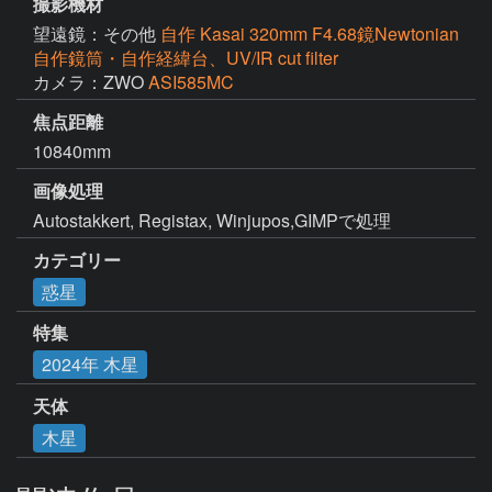
撮影機材
望遠鏡：その他
自作 Kasai 320mm F4.68鏡Newtonian
自作鏡筒・自作経緯台、UV/IR cut filter
カメラ：ZWO
ASI585MC
焦点距離
10840mm
画像処理
カテゴリー
惑星
特集
2024年 木星
天体
木星