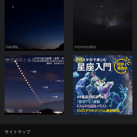
nardis
momonako
PR
夕空の月と金星・木星・水星の接近 2026/6/18
豊田 敏
サイトマップ