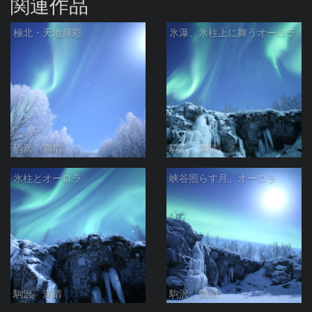
関連作品
極北・天地輝彩
氷瀑、氷柱上に舞うオーロラ
駒沢 満晴
駒沢 満晴
氷柱とオーロラ
峡谷照らす月、オーロラ
駒沢 満晴
駒沢 満晴