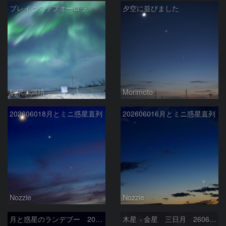
ブレイクアップオーロラ
夕空に並びました
駒沢 満晴
Morimoto
202606018月とミニ惑星直列
202606016月とミニ惑星直列
Nozzie
Nozzie
月と惑星のランデブー 2026/06/19
木星 金星 三日月 260618