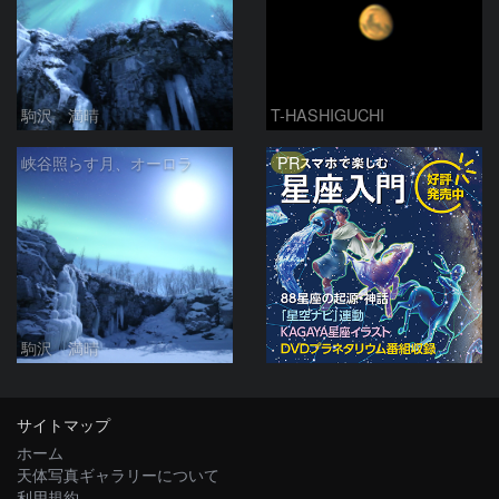
駒沢 満晴
T-HASHIGUCHI
PR
峡谷照らす月、オーロラ
駒沢 満晴
サイトマップ
ホーム
天体写真ギャラリーについて
利用規約