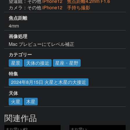
望遠鏡：その他
iPhone12 焦点距離4.2mm F1.6
カメラ：その他
iPhone12 手持ち撮影
焦点距離
4mm
画像処理
カテゴリー
星景
天体の接近
星座・星野
特集
2024年8月15日 火星と木星の大接近
天体
火星
木星
関連作品
まだ早い #2
まだ早い