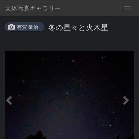
天体写真ギャラリー
Togg
navig
冬の星々と火木星
有賀 敬治