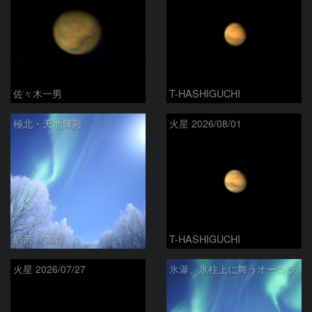
佐々木一男
T-HASHIGUCHI
極北・天地輝彩
火星 2026/08/01
駒沢 満晴
T-HASHIGUCHI
火星 2026/07/27
氷瀑、氷柱上に舞うオーロラ