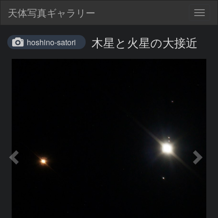
天体写真ギャラリー
Togg
navig
木星と火星の大接近
hoshino-satori