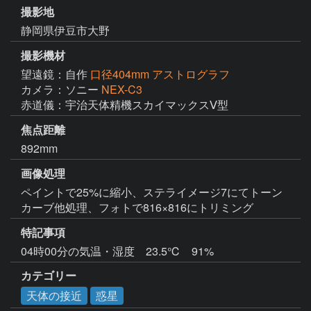
撮影地
静岡県伊豆市大野
撮影機材
望遠鏡：自作
口径404mm アストログラフ
カメラ：ソニー
NEX-C3
赤道儀：宇治天体精機スカイマックスⅤ型
焦点距離
892mm
画像処理
ペイントで25%に縮小、ステライメージ7にてトーン
カーブ他処理、フォトで816×816にトリミング　
特記事項
04時00分の気温・湿度　23.5℃　91%
カテゴリー
天体の接近
惑星