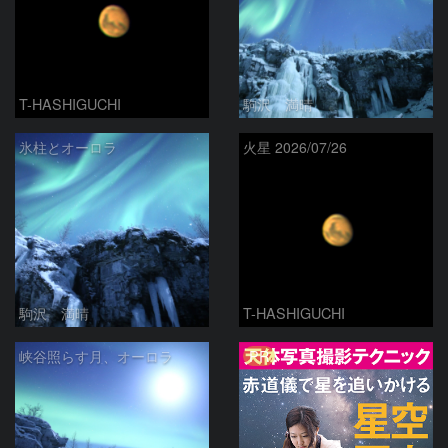
T-HASHIGUCHI
駒沢 満晴
氷柱とオーロラ
火星 2026/07/26
駒沢 満晴
T-HASHIGUCHI
PR
峡谷照らす月、オーロラ