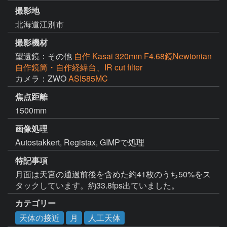
撮影地
北海道江別市
撮影機材
望遠鏡：その他
自作 Kasai 320mm F4.68鏡Newtonian
自作鏡筒・自作経緯台、IR cut filter
カメラ：ZWO
ASI585MC
焦点距離
1500mm
画像処理
特記事項
月面は天宮の通過前後を含めた約41枚のうち50%をス
タックしています。約33.8fps出ていました。
カテゴリー
天体の接近
月
人工天体