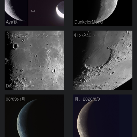
Aya鶴
DunkelerMond
ラインホルト、ケプラー付近
虹の入江
DunkelerMond
DunkelerMond
08/09の月
月、2026/8/9