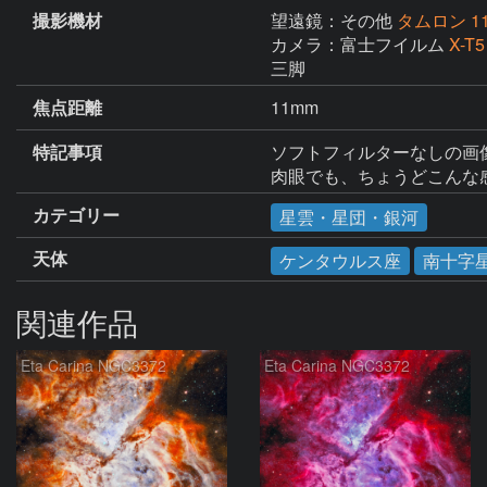
撮影機材
望遠鏡：その他
タムロン 11-
カメラ：富士フイルム
X-T5
三脚
焦点距離
11mm
特記事項
ソフトフィルターなしの画像
肉眼でも、ちょうどこんな
カテゴリー
星雲・星団・銀河
天体
ケンタウルス座
南十字
関連作品
Eta Carina NGC3372
Eta Carina NGC3372