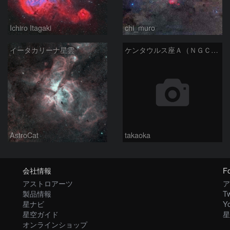
Ichiro Itagaki
chi_muro
イータカリーナ星雲
ケンタウルス座Ａ（ＮＧＣ５１２８）とオメガ星団
AstroCat
takaoka
会社情報
Fo
アストロアーツ
ア
製品情報
Tw
星ナビ
Y
星空ガイド
星
オンラインショップ