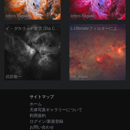
Ichiro Itagaki
Ichiro Itagaki
イ－タカリ－ナ星雲 (Eta Carinae Nebula)
L-Ultimateフィルターによる南十字～エータカリーナ星雲付近
武田敬一
chi_muro
サイトマップ
ホーム
天体写真ギャラリーについて
利用規約
ログイン/新規登録
お問い合わせ