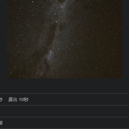
9秒
露出 10秒
湖