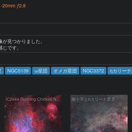
20mm ƒ2.8
が見つかりました。

感じです。
星
NGC5139
ω星団
オメガ星団
NGC3372
ηカリーナ
IC2944 Running Chicken Nebula
南十字とηカリーナ星雲