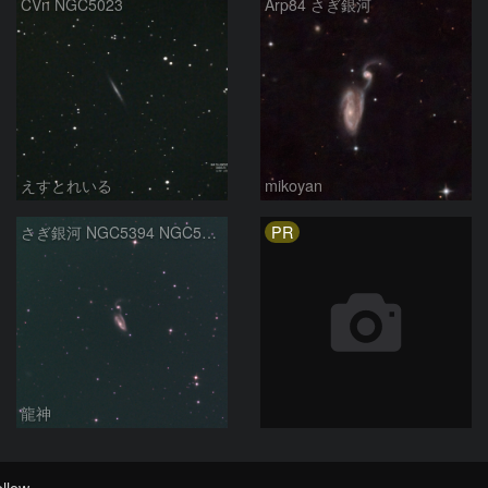
CVn NGC5023
Arp84 さぎ銀河
えすとれいる
mikoyan
PR
さぎ銀河 NGC5394 NGC5395
龍神
llow