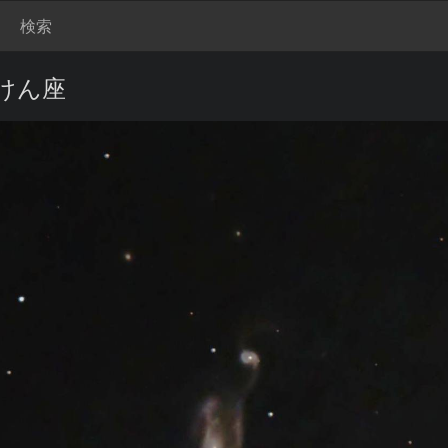
検索
うけん座