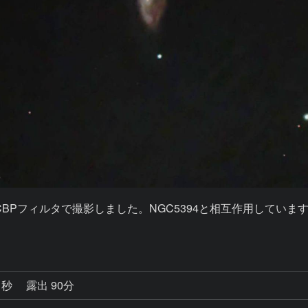
0mmのCBPフィルタで撮影しました。NGC5394と相互作用し
1秒
露出 90分