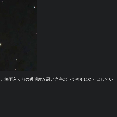
ています。梅雨入り前の透明度が悪い光害の下で強引に炙り出してい