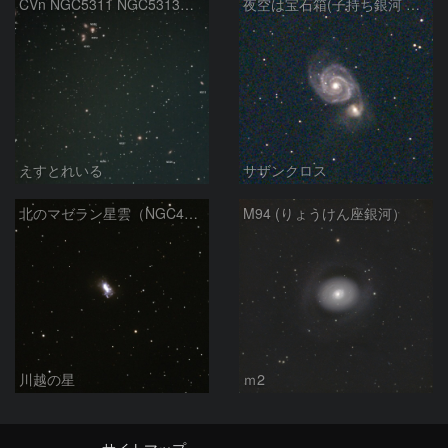
CVn NGC5311 NGC5313付近
夜空は宝石箱(子持ち銀河 M51) Seestar50
えすとれいる
サザンクロス
北のマゼラン星雲（NGC4440)
M94 (りょうけん座銀河）
川越の星
ｍ2
サイトマップ