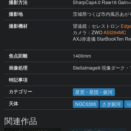
撮影方法
SharpCap4.0 Raw16 Gain
撮影地
茨城県つくば市内風呂あが
撮影機材
望遠鏡：セレストロン
Edg
カメラ：ZWO
ASI294MC
AXJ赤道儀 StarBookTen 
焦点距離
1400mm
画像処理
StellaImage9 現像ダー
特記事項
カテゴリー
星雲・星団・銀河
天体
NGC5395
さぎ銀河
関連作品