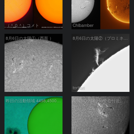
（＾０＾）コメト
Chibamber
8月6日の太陽①（西面 ）
8月6日の太陽②（プロミネン北東縁 ）
toritori
toritori
昨日の活動領域 4498,4500：2026/08/05
8/6朝の太陽(Hα中心付近、4498、4502付近)