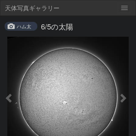
天体写真ギャラリー
Togg
navig
6/5の太陽
ハム太