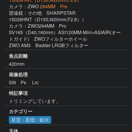
カメラ：ZWO
294MM Pro
望遠鏡：その他　SHARPSTAR 
15028HNT（D150,f420mm,F2.8））

カメラ：ZWO294MM　Pro

SV165（D40,160mm）ASI120MM-Mini+ASIAIR(オー
トガイド)　ZWOフィルターホイール

ZWO AM3　Badder LRGBフィルター
焦点距離
420mm
画像処理
SI9　Ps　 Lrc　
特記事項
トリミングしています。
カテゴリー
星雲・星団・銀河
天体