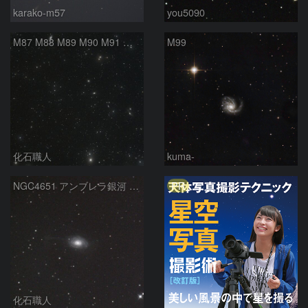
karako-m57
you5090
M87 M88 M89 M90 M91 マルカリアンの銀河鎖 おとめ座 かみのけ座
M99
化石職人
kuma-
PR
NGC4651 アンブレラ銀河 かみのけ座
化石職人