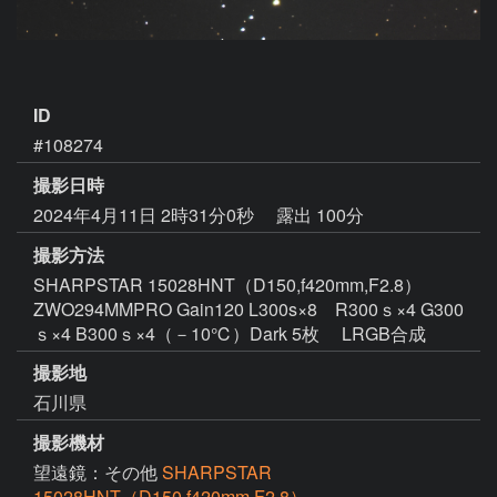
ID
#108274
撮影日時
2024年4月11日 2時31分0秒
露出 100分
撮影方法
SHARPSTAR 15028HNT（D150,f420mm,F2.8）
ZWO294MMPRO Gain120 L300s×8 R300ｓ×4 G300
ｓ×4 B300ｓ×4（－10℃）Dark 5枚 LRGB合成
撮影地
石川県
撮影機材
望遠鏡：その他
SHARPSTAR
15028HNT（D150,f420mm,F2.8）