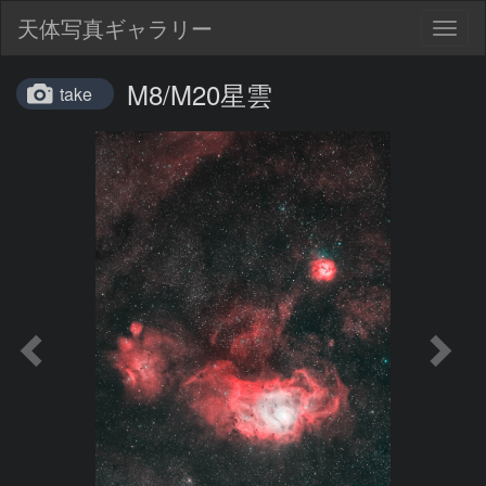
天体写真ギャラリー
Togg
navig
M8/M20星雲
take