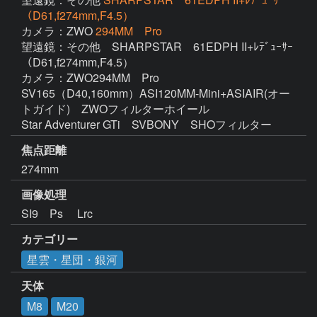
（D61,f274mm,F4.5）
カメラ：ZWO
294MM Pro
望遠鏡：その他　SHARPSTAR　61EDPH II+ﾚﾃﾞｭｰｻｰ
（D61,f274mm,F4.5）

カメラ：ZWO294MM　Pro

SV165（D40,160mm）ASI120MM-Mini+ASIAIR(オー
トガイド)　ZWOフィルターホイール

Star Adventurer GTi　SVBONY　SHOフィルター
焦点距離
274mm
画像処理
SI9　Ps　 Lrc　
カテゴリー
星雲・星団・銀河
天体
M8
M20