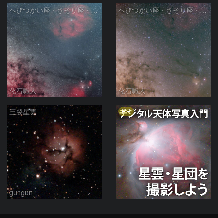
へびつかい座・さそり座・いて座と天の川
へびつかい座・さそり座・いて座と天の川
化石職人
化石職人
PR
三裂星雲
gungun