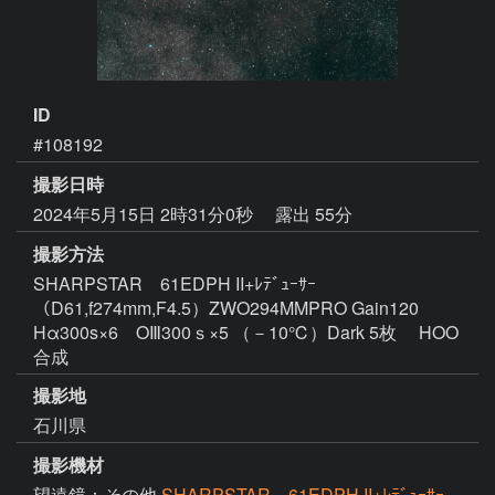
ID
#108192
撮影日時
2024年5月15日 2時31分0秒
露出 55分
撮影方法
SHARPSTAR 61EDPH II+ﾚﾃﾞｭｰｻｰ
（D61,f274mm,F4.5）ZWO294MMPRO Gain120
Hα300s×6 OⅢ300ｓ×5 （－10℃）Dark 5枚 HOO
合成
撮影地
石川県
撮影機材
望遠鏡：その他
SHARPSTAR 61EDPH II+ﾚﾃﾞｭｰｻｰ