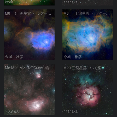
ktom
hltanaka
M8 (干潟星雲 ・ ラグーン（Lagoon）星雲)
M8 (干潟星雲 ・ ラグーン（Lagoon）星雲)
今城 雅彦
今城 雅彦
M8 M20 M21 NGC6559 猫の手星雲 いて座
M20 三裂星雲 いて座
化石職人
hltanaka