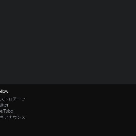
llow
ストロアーツ
itter
ouTube
空アナウンス