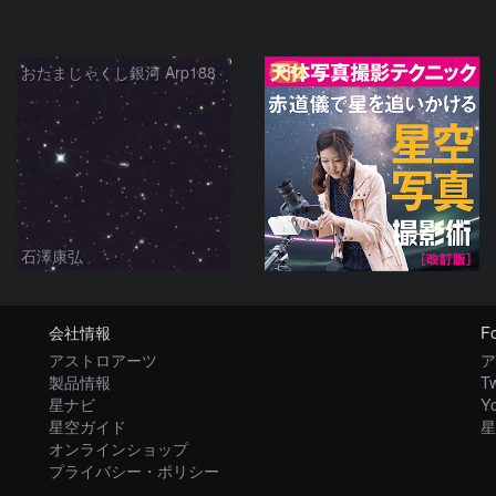
PR
おたまじゃくし銀河 Arp188
石澤康弘
会社情報
Fo
アストロアーツ
ア
製品情報
Tw
星ナビ
Y
星空ガイド
星
オンラインショップ
プライバシー・ポリシー