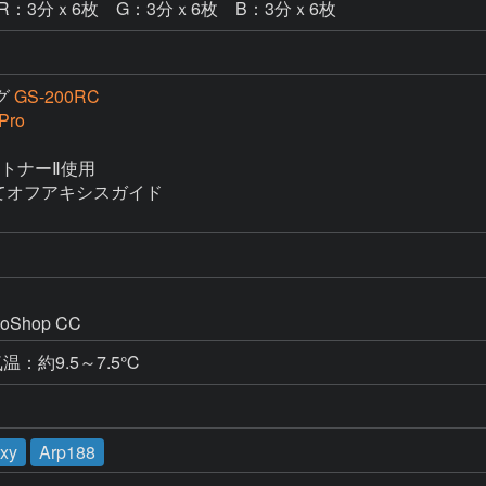
 R：3分ｘ6枚 G：3分ｘ6枚 B：3分ｘ6枚
グ
GS-200RC
Pro
トナーⅡ使用

2にてオフアキシスガイド

oShop CC
xy
Arp188