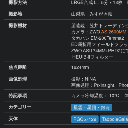
撮影方法
LRGB合成 L：5分ｘ13枚
撮影地
山梨県 みずがき湖
撮影機材
望遠鏡：笠井トレーディン
カメラ：ZWO
ASI2600MM 
タカハシ EM-200Temma2

ED屈折用フィールドフラッ
ZWO ASI174MM+PHD
焦点距離
1624mm
画像処理
撮影：NINA

画像処理：PixInsight、Phot
特記事項
カテゴリー
星雲・星団・銀河
天体
PGC57129
TadpoleGala