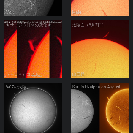
Maki
Maki
★サージ３日間の変化★
太陽面（8月7日）
（＾０＾）コメト
山田昇
8/07の太陽
Sun in H-alpha on August 7, 2026