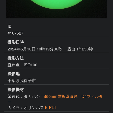
ID
#107527
撮影日時
2024年5月10日 10時19分36秒
露出 1/1250秒
撮影方法
直焦点 ISO100
撮影地
千葉県我孫子市
撮影機材
望遠鏡：タカハシ
TS50mm屈折望遠鏡 D4フィルタ
ー
カメラ：オリンパス
E-PL1