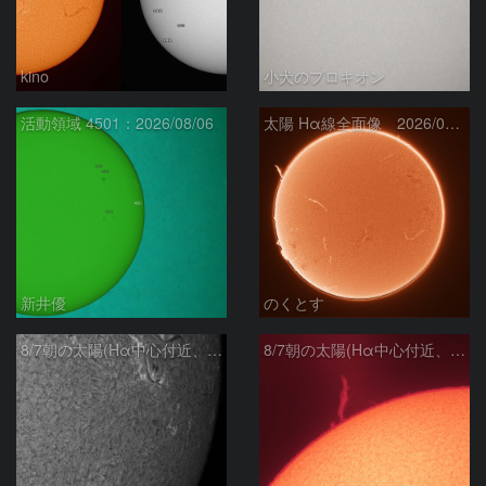
kino
小犬のプロキオン
活動領域 4501：2026/08/06
太陽 Hα線全面像 2026/08/07
新井優
のくとす
8/7朝の太陽(Hα中心付近、4498、4502付近)
8/7朝の太陽(Hα中心付近、プロミネンス)