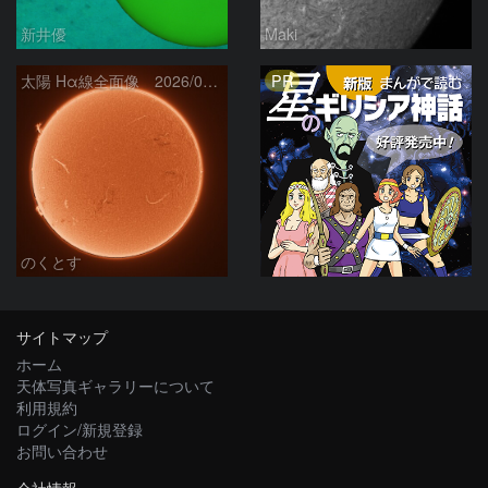
新井優
Maki
PR
太陽 Hα線全面像 2026/08/06
のくとす
サイトマップ
ホーム
天体写真ギャラリーについて
利用規約
ログイン/新規登録
お問い合わせ
会社情報