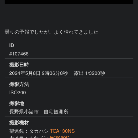
曇りの予報でしたが、よく晴れてきました
ID
#107468
撮影日時
2024年5月8日 9時36分8秒
露出 1/3200秒
撮影方法
ISO200
撮影地
長野県小諸市 自宅観測所
撮影機材
望遠鏡：タカハシ
TOA130NS
カメラ：キヤノン
EOS80D