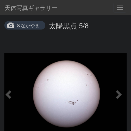
天体写真ギャラリー
Togg
navig
太陽黒点 5/8
Ｓなかやま