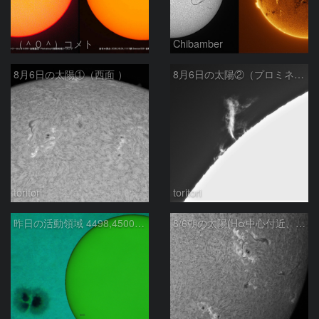
（＾０＾）コメト
Chibamber
8月6日の太陽①（西面 ）
8月6日の太陽②（プロミネン北東縁 ）
toritori
toritori
昨日の活動領域 4498,4500：2026/08/05
8/6朝の太陽(Hα中心付近、4498、4502付近)