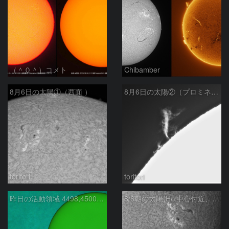
（＾０＾）コメト
Chibamber
8月6日の太陽①（西面 ）
8月6日の太陽②（プロミネン北東縁 ）
toritori
toritori
昨日の活動領域 4498,4500：2026/08/05
8/6朝の太陽(Hα中心付近、4498、4502付近)