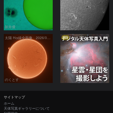
新井優
Maki
PR
太陽 Hα線全面像 2026/08/06
のくとす
サイトマップ
ホーム
天体写真ギャラリーについて