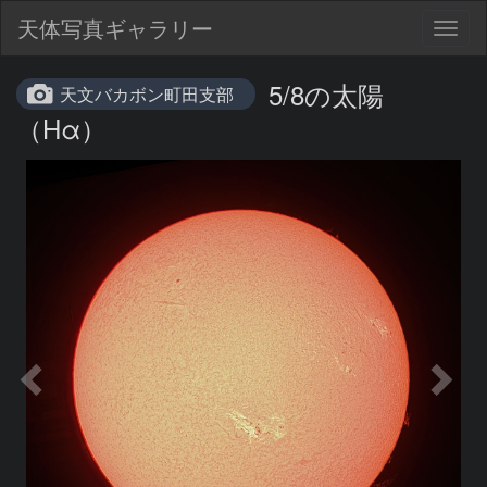
天体写真ギャラリー
Togg
navig
5/8の太陽
天文バカボン町田支部
（Hα）